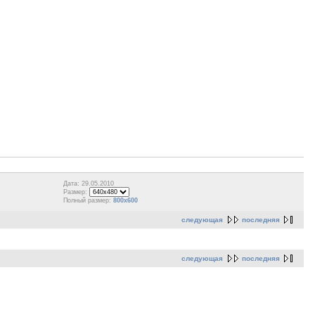
Дата: 29.05.2010
Размер:
Полный размер:
800x600
следующая
последняя
следующая
последняя