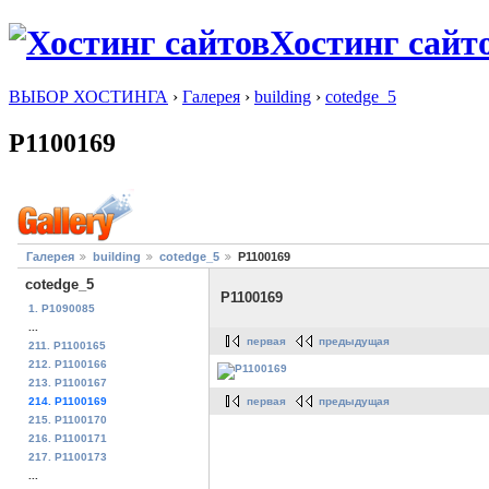
Хостинг сайт
ВЫБОР ХОСТИНГА
›
Галерея
›
building
›
cotedge_5
P1100169
Галерея
building
cotedge_5
P1100169
cotedge_5
P1100169
1. P1090085
...
первая
предыдущая
211. P1100165
212. P1100166
213. P1100167
первая
предыдущая
214. P1100169
215. P1100170
216. P1100171
217. P1100173
...