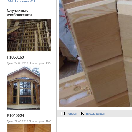
644. Panorama 012
Случайные
изображения
P1050169
Дата: 29.05.2010
Просмотров: 1374
первая
предыдущая
P1040024
Дата: 29.05.2010
Просмотров: 1163