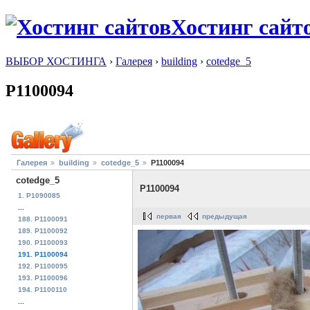
Хостинг сайт
ВЫБОР ХОСТИНГА
›
Галерея
›
building
›
cotedge_5
P1100094
Галерея
building
cotedge_5
P1100094
cotedge_5
P1100094
1. P1090085
...
первая
предыдущая
188. P1100091
189. P1100092
190. P1100093
191. P1100094
192. P1100095
193. P1100096
194. P1100110
...