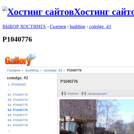
Хостинг сайт
ВЫБОР ХОСТИНГА
›
Галерея
›
building
›
cotedge_43
P1040776
Галерея
building
cotedge_43
P1040776
cotedge_43
P1040776
1. P1040625
...
первая
предыдущая
61. P1040773
62. P1040774
63. P1040775
64. P1040776
65. P1040777
66. P1040778
67. P1040779
...