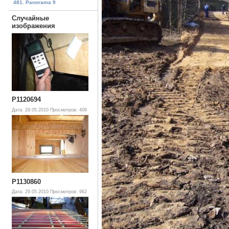
481. Panorama 9
Случайные
изображения
P1120694
Дата: 29.05.2010
Просмотров: 409
P1130860
Дата: 29.05.2010
Просмотров: 962