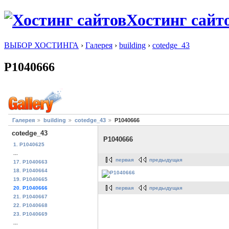
Хостинг сайт
ВЫБОР ХОСТИНГА
›
Галерея
›
building
›
cotedge_43
P1040666
Галерея
building
cotedge_43
P1040666
cotedge_43
P1040666
1. P1040625
...
первая
предыдущая
17. P1040663
18. P1040664
19. P1040665
первая
предыдущая
20. P1040666
21. P1040667
22. P1040668
23. P1040669
...