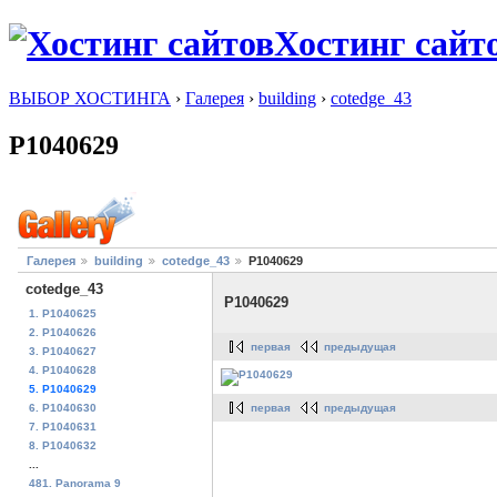
Хостинг сайт
ВЫБОР ХОСТИНГА
›
Галерея
›
building
›
cotedge_43
P1040629
Галерея
building
cotedge_43
P1040629
cotedge_43
P1040629
1. P1040625
2. P1040626
первая
предыдущая
3. P1040627
4. P1040628
5. P1040629
первая
предыдущая
6. P1040630
7. P1040631
8. P1040632
...
481. Panorama 9