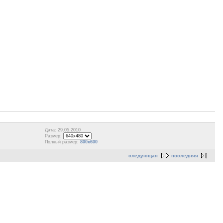
Дата: 29.05.2010
Размер:
Полный размер:
800x600
следующая
последняя