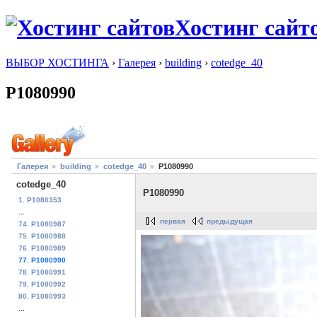
Хостинг сайт
ВЫБОР ХОСТИНГА
›
Галерея
›
building
›
cotedge_40
P1080990
Галерея
building
cotedge_40
P1080990
cotedge_40
P1080990
1. P1080353
...
первая
предыдущая
74. P1080987
75. P1080988
76. P1080989
77. P1080990
78. P1080991
79. P1080992
80. P1080993
...