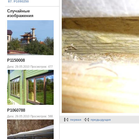
87. P1090250
Случайные
изображения
P1150008
Дата: 29.05.2010
Просмотров: 477
P1060788
Дата: 29.05.2010
Просмотров: 588
первая
предыдущая