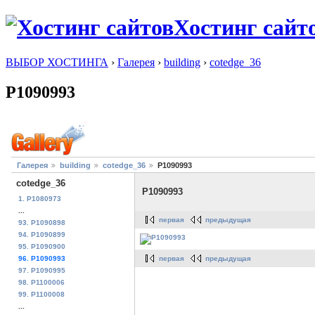
Хостинг сайт
ВЫБОР ХОСТИНГА
›
Галерея
›
building
›
cotedge_36
P1090993
Галерея
building
cotedge_36
P1090993
cotedge_36
P1090993
1. P1080973
...
первая
предыдущая
93. P1090898
94. P1090899
95. P1090900
первая
предыдущая
96. P1090993
97. P1090995
98. P1100006
99. P1100008
...