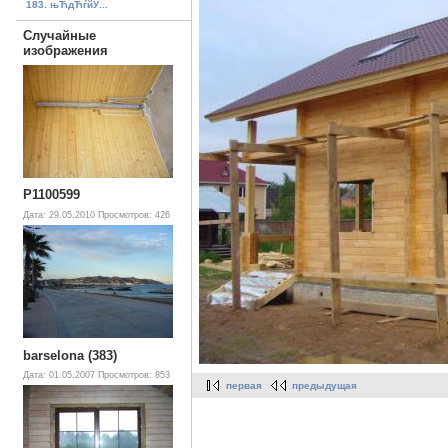
183. њЋдЋѓйЎ...
Случайные
изображения
P1100599
Дата: 29.05.2010
Просмотров: 426
barselona (383)
Дата: 01.05.2007
Просмотров: 853
первая
предыдущая