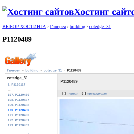
Хостинг сайт
ВЫБОР ХОСТИНГА
›
Галерея
›
building
›
cotedge_31
P1120489
Галерея
building
cotedge_31
P1120489
cotedge_31
P1120489
1. P1120117
...
первая
предыдущая
167. P1120486
168. P1120487
169. P1120488
170. P1120489
171. P1120490
172. P1120491
173. P1120492
...