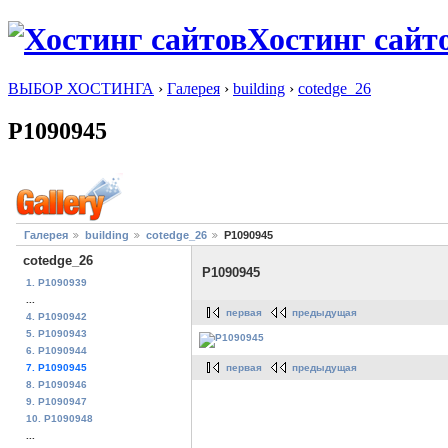
Хостинг сайт
ВЫБОР ХОСТИНГА
›
Галерея
›
building
›
cotedge_26
P1090945
Галерея
building
cotedge_26
P1090945
cotedge_26
P1090945
1. P1090939
...
первая
предыдущая
4. P1090942
5. P1090943
6. P1090944
первая
предыдущая
7. P1090945
8. P1090946
9. P1090947
10. P1090948
...