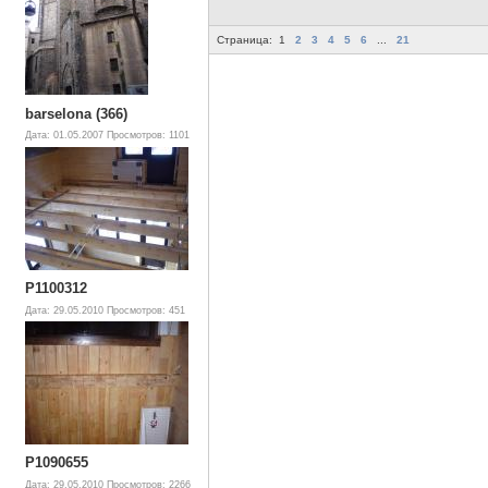
Страница:
1
2
3
4
5
6
...
21
barselona (366)
Дата: 01.05.2007
Просмотров: 1101
P1100312
Дата: 29.05.2010
Просмотров: 451
P1090655
Дата: 29.05.2010
Просмотров: 2266