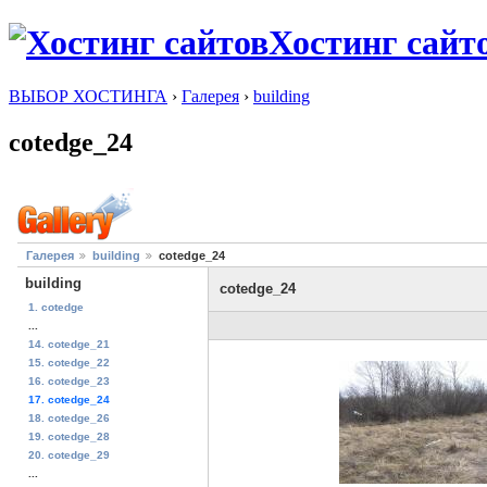
Хостинг сайт
ВЫБОР ХОСТИНГА
›
Галерея
›
building
cotedge_24
Галерея
building
cotedge_24
building
cotedge_24
1. cotedge
...
14. cotedge_21
15. cotedge_22
16. cotedge_23
17. cotedge_24
18. cotedge_26
19. cotedge_28
20. cotedge_29
...