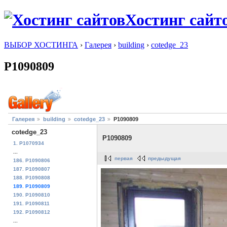
Хостинг сайт
ВЫБОР ХОСТИНГА
›
Галерея
›
building
›
cotedge_23
P1090809
Галерея
building
cotedge_23
P1090809
cotedge_23
P1090809
1. P1070934
...
первая
предыдущая
186. P1090806
187. P1090807
188. P1090808
189. P1090809
190. P1090810
191. P1090811
192. P1090812
...