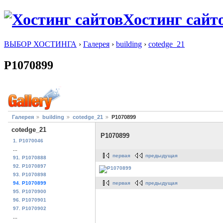
Хостинг сайт
ВЫБОР ХОСТИНГА
›
Галерея
›
building
›
cotedge_21
P1070899
Галерея
building
cotedge_21
P1070899
cotedge_21
P1070899
1. P1070046
...
первая
предыдущая
91. P1070888
92. P1070897
93. P1070898
первая
предыдущая
94. P1070899
95. P1070900
96. P1070901
97. P1070902
...