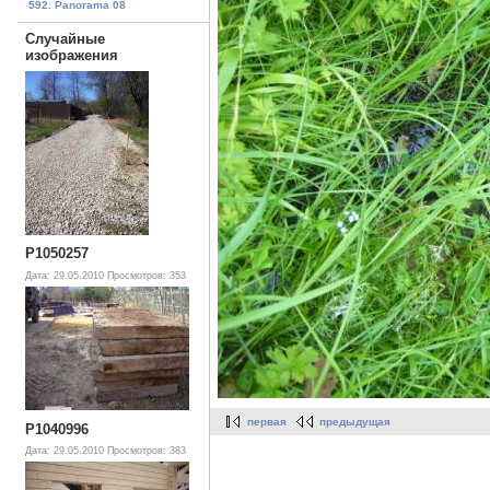
592. Panorama 08
Случайные
изображения
P1050257
Дата: 29.05.2010
Просмотров: 353
первая
предыдущая
P1040996
Дата: 29.05.2010
Просмотров: 383