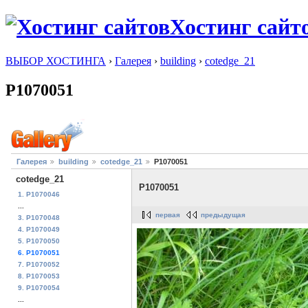
Хостинг сайт
ВЫБОР ХОСТИНГА
›
Галерея
›
building
›
cotedge_21
P1070051
Галерея
building
cotedge_21
P1070051
cotedge_21
P1070051
1. P1070046
...
первая
предыдущая
3. P1070048
4. P1070049
5. P1070050
6. P1070051
7. P1070052
8. P1070053
9. P1070054
...