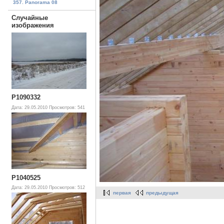
357. Panorama 08
Случайные
изображения
P1090332
Дата: 29.05.2010
Просмотров: 541
P1040525
Дата: 29.05.2010
Просмотров: 512
первая
предыдущая