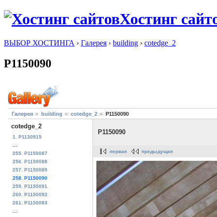
Хостинг сайт
ВЫБОР ХОСТИНГА
›
Галерея
›
building
›
cotedge_2
P1150090
Галерея
building
cotedge_2
P1150090
cotedge_2
P1150090
1. P1130915
...
первая
предыдущая
255. P1150087
256. P1150088
257. P1150089
258. P1150090
259. P1150091
260. P1150092
261. P1150093
...