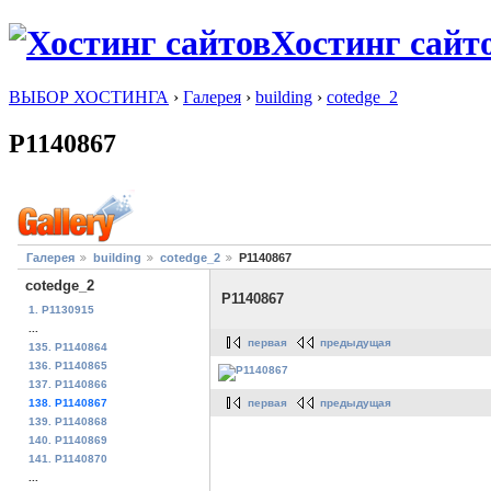
Хостинг сайт
ВЫБОР ХОСТИНГА
›
Галерея
›
building
›
cotedge_2
P1140867
Галерея
building
cotedge_2
P1140867
cotedge_2
P1140867
1. P1130915
...
первая
предыдущая
135. P1140864
136. P1140865
137. P1140866
первая
предыдущая
138. P1140867
139. P1140868
140. P1140869
141. P1140870
...