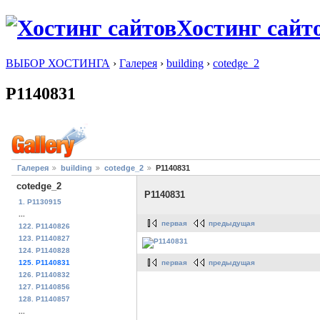
Хостинг сайт
ВЫБОР ХОСТИНГА
›
Галерея
›
building
›
cotedge_2
P1140831
Галерея
building
cotedge_2
P1140831
cotedge_2
P1140831
1. P1130915
...
первая
предыдущая
122. P1140826
123. P1140827
124. P1140828
первая
предыдущая
125. P1140831
126. P1140832
127. P1140856
128. P1140857
...