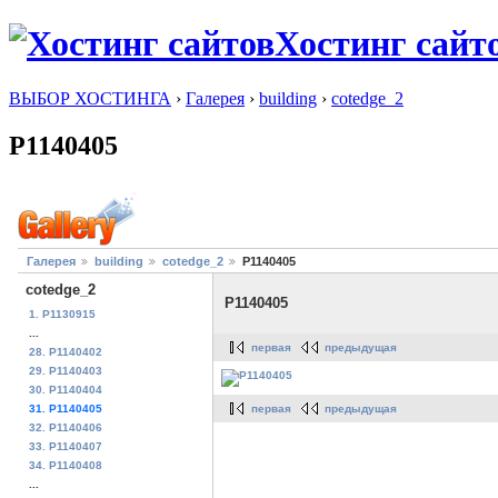
Хостинг сайт
ВЫБОР ХОСТИНГА
›
Галерея
›
building
›
cotedge_2
P1140405
Галерея
building
cotedge_2
P1140405
cotedge_2
P1140405
1. P1130915
...
первая
предыдущая
28. P1140402
29. P1140403
30. P1140404
первая
предыдущая
31. P1140405
32. P1140406
33. P1140407
34. P1140408
...