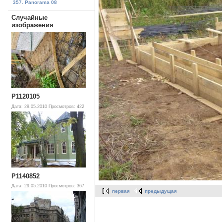
357. Panorama 08
Случайные
изображения
P1120105
Дата: 29.05.2010
Просмотров: 422
P1140852
Дата: 29.05.2010
Просмотров: 367
первая
предыдущая