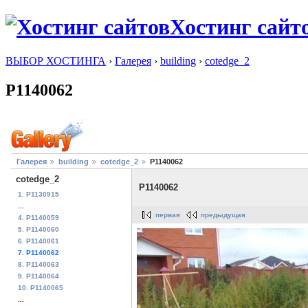
Хостинг сайт
ВЫБОР ХОСТИНГА
›
Галерея
›
building
›
cotedge_2
P1140062
Галерея
building
cotedge_2
P1140062
cotedge_2
P1140062
1. P1130915
...
первая
предыдущая
4. P1140059
5. P1140060
6. P1140061
7. P1140062
8. P1140063
9. P1140064
10. P1140065
...