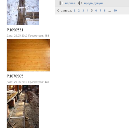
первая
предыдущая
Страница:
1
2
3
4
5
6
7
8
...
40
P1090531
Дата: 29.05.2010
Просмотров: 488
P1070965
Дата: 29.05.2010
Просмотров: 445