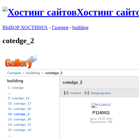
Хостинг сайт
ВЫБОР ХОСТИНГА
›
Галерея
›
building
cotedge_2
Галерея
building
cotedge_2
building
cotedge_2
1. cotedge
первая
предыдущая
...
9. cotedge_16
10. cotedge_17
11. cotedge_18
P1140411
12. cotedge_2
Дата: 29.05.2010
13. cotedge_20
Просмотров: 406
14. cotedge_21
15. cotedge_22
...