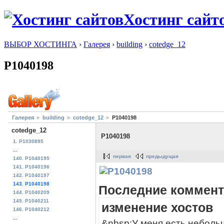
Хостинг сайт
ВЫБОР ХОСТИНГА
›
Галерея
›
building
›
cotedge_12
P1040198
Галерея
building
cotedge_12
P1040198
cotedge_12
P1040198
1. P1030895
...
первая
предыдущая
140. P1040195
141. P1040196
142. P1040197
143. P1040198
Последние коммент
144. P1040209
145. P1040211
изменение хостов
146. P1040212
...
&nbsp;У меня есть неболь