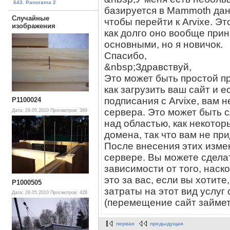
643. Panorama 2
базируется в Mammoth данн
Случайные
чтобы перейти к Arvixe. 
изображения
как долго оно вообще прин
основными, но я новичок.
Спасибо,
&nbsp;Здравствуй,
Это может быть простой пр
как загрузить ваш сайт и 
подписания с Arvixe, вам 
P1100024
сервера. Это может быть 
Дата: 29.05.2010
Просмотров: 389
над областью, как некото
домена, так что вам не пр
После внесения этих изме
сервере. Вы можете сдела
зависимости от того, наск
это за вас, если вы хотите
P1000505
затраты на этот вид услуг
Дата: 29.05.2010
Просмотров: 428
(перемещение сайт займет 
первая
предыдущая