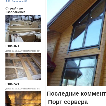
565. Panorama 09
Случайные
изображения
P1040071
Дата: 29.05.2010
Просмотров: 654
P1040521
Дата: 29.05.2010
Просмотров: 647
Последние коммент
Порт сервера