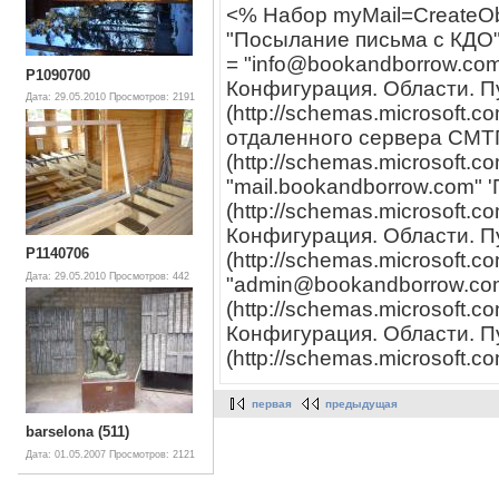
<% Набор myMail=CreateOb
"Посылание письма с КДО"
= "info@bookandborrow.com
P1090700
Конфигурация. Области. П
Дата: 29.05.2010
Просмотров: 2191
(http://schemas.microsoft.c
отдаленного сервера СМТП
(http://schemas.microsoft.co
"mail.bookandborrow.com" 
(http://schemas.microsoft.c
Конфигурация. Области. П
P1140706
(http://schemas.microsoft.c
Дата: 29.05.2010
Просмотров: 442
"admin@bookandborrow.com
(http://schemas.microsoft.
Конфигурация. Области. П
(http://schemas.microsoft.co
первая
предыдущая
barselona (511)
Дата: 01.05.2007
Просмотров: 2121