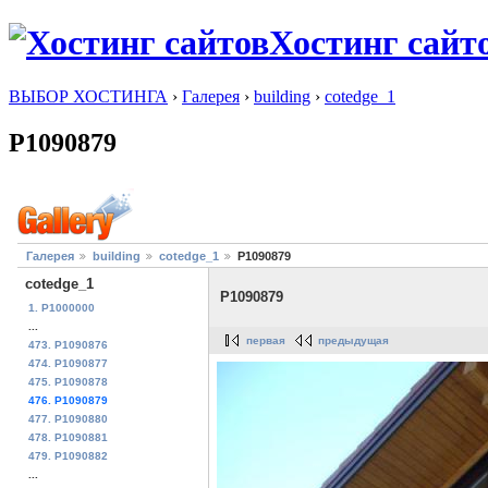
Хостинг сайт
ВЫБОР ХОСТИНГА
›
Галерея
›
building
›
cotedge_1
P1090879
Галерея
building
cotedge_1
P1090879
cotedge_1
P1090879
1. P1000000
...
первая
предыдущая
473. P1090876
474. P1090877
475. P1090878
476. P1090879
477. P1090880
478. P1090881
479. P1090882
...