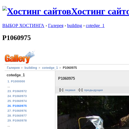
Хостинг сайт
ВЫБОР ХОСТИНГА
›
Галерея
›
building
›
cotedge_1
P1060975
Галерея
building
cotedge_1
P1060975
cotedge_1
P1060975
1. P1000000
...
первая
предыдущая
23. P1060972
24. P1060973
25. P1060974
26. P1060975
27. P1060976
28. P1060977
29. P1060978
...